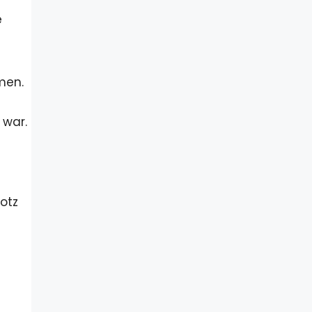
e
men.
 war.
otz