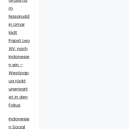
Großima
m
Nasarudd
in Umar
lädt
Papst Leo
XIV. nach
Indonesie
n ein –
Westpap
ua rückt
unerwart
et in den
Fokus
Indonesie
n Social