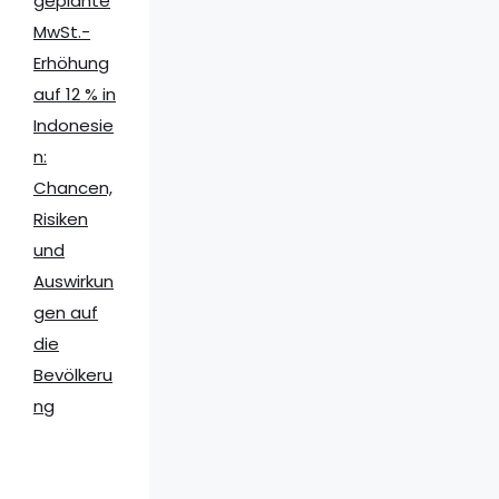
geplante
MwSt.-
Erhöhung
auf 12 % in
Indonesie
n:
Chancen,
Risiken
und
Auswirkun
gen auf
die
Bevölkeru
ng