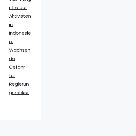
riffe auf
Aktivisten
in
Indonesie
n:
Wachsen
de
Gefahr
für
Regierun
gskritiker