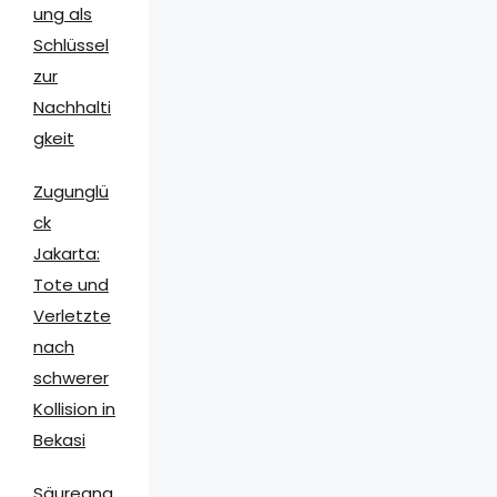
ung als
Schlüssel
zur
Nachhalti
gkeit
Zugunglü
ck
Jakarta:
Tote und
Verletzte
nach
schwerer
Kollision in
Bekasi
Säureang