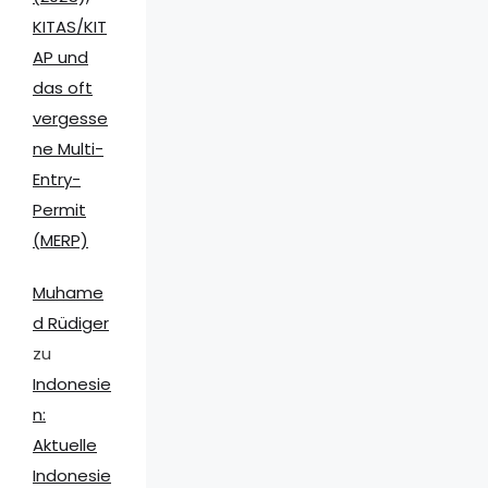
KITAS/KIT
AP und
das oft
vergesse
ne Multi-
Entry-
Permit
(MERP)
Muhame
d Rüdiger
zu
Indonesie
n:
Aktuelle
Indonesie