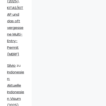
(2025),
KITAS/KIT
AP und
das oft
vergesse
ne Multi-
Entry-
Permit
(MERP)
Silvio
zu
Indonesie
n:
Aktuelle
Indonesie
n Visum
(2025),