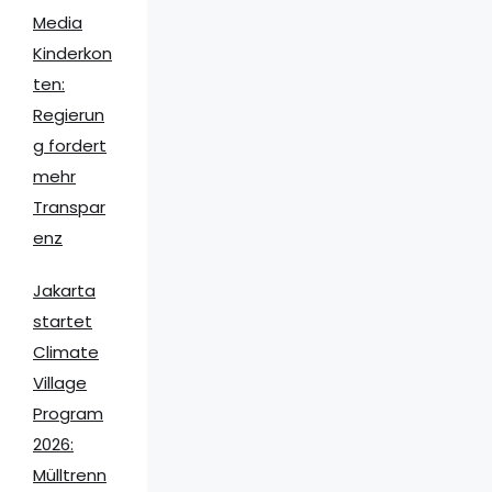
Media
Kinderkon
ten:
Regierun
g fordert
mehr
Transpar
enz
Jakarta
startet
Climate
Village
Program
2026:
Mülltrenn