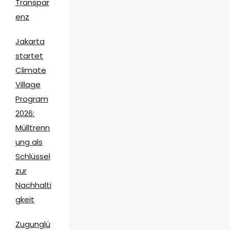
Transpar
enz
Jakarta
startet
Climate
Village
Program
2026:
Mülltrenn
ung als
Schlüssel
zur
Nachhalti
gkeit
Zugunglü