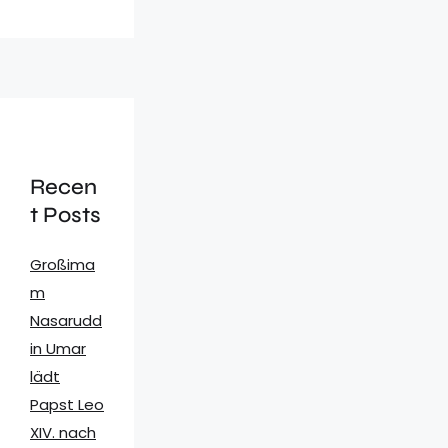
Recen
t Posts
Großima
m
Nasarudd
in Umar
lädt
Papst Leo
XIV. nach