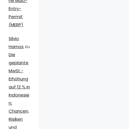
ne Multi-
Entry-
Permit
(MERP)
Silvio
Harnos
zu
Die
geplante
MwSt.-
Erhöhung
auf 12 % in
Indonesie
n:
Chancen,
Risiken
und