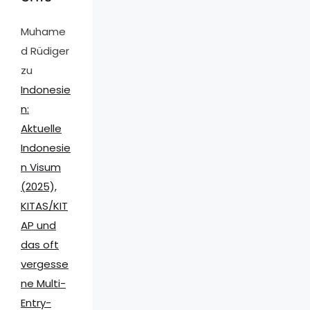
Muhame
d Rüdiger
zu
Indonesie
n:
Aktuelle
Indonesie
n Visum
(2025),
KITAS/KIT
AP und
das oft
vergesse
ne Multi-
Entry-