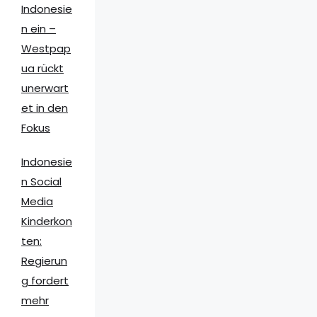
Indonesie
n ein –
Westpap
ua rückt
unerwart
et in den
Fokus
Indonesie
n Social
Media
Kinderkon
ten:
Regierun
g fordert
mehr