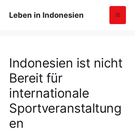
Z
u
Leben in Indonesien
Menü
m
I
n
h
a
l
Indonesien ist nicht
t
s
Bereit für
p
r
internationale
i
n
Sportveranstaltung
g
e
en
n