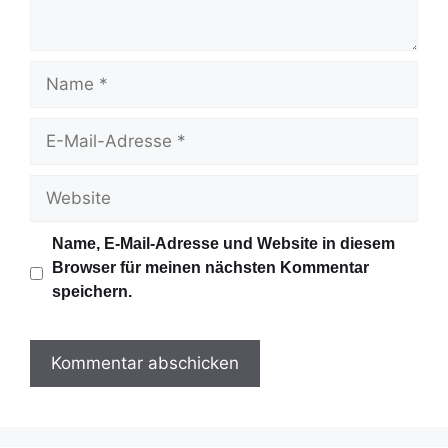
a
r
N
a
m
E
e
-
M
W
a
e
i
b
Name, E-Mail-Adresse und Website in diesem
l
s
Browser für meinen nächsten Kommentar
-
i
speichern.
A
t
d
e
r
e
s
s
e