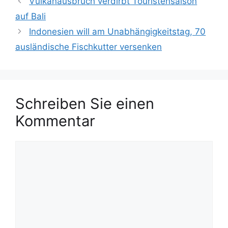
Vulkanausbruch verdirbt Touristensaison
e
h
auf Bali
g
l
Indonesien will am Unabhängigkeitstag, 70
o
a
r
ausländische Fischkutter versenken
g
i
w
e
ö
n
r
t
Schreiben Sie einen
e
Kommentar
r
K
o
m
m
e
n
t