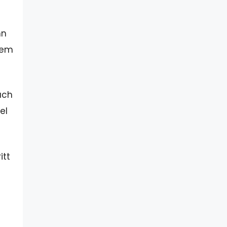
nn
dem
ach
el
itt