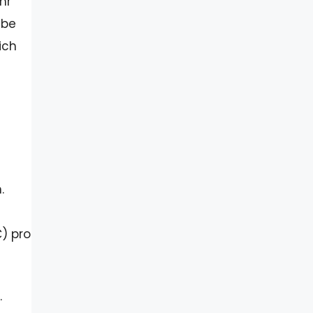
hr
abe
ich
.
) pro
.