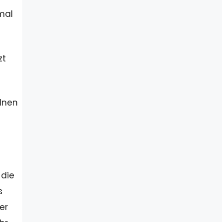
mal
zt
rdnen
 die
s
er