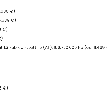
9.836 €)
6.639 €)
0 €)
€)
,3 kubik anstatt 1,5 (AT): 166.750.000 Rp (ca. 11.469
55 €)