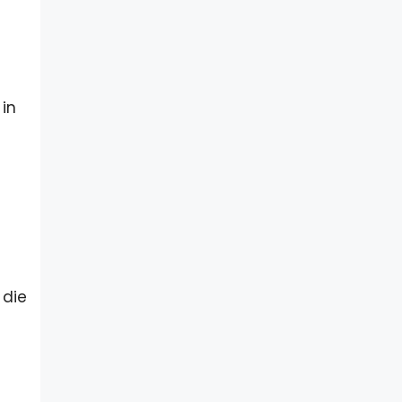
 in
 die