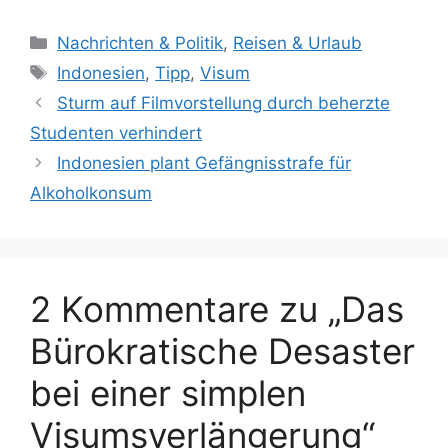
K
Nachrichten & Politik
,
Reisen & Urlaub
a
S
Indonesien
,
Tipp
,
Visum
t
c
Sturm auf Filmvorstellung durch beherzte
e
h
Studenten verhindert
g
l
Indonesien plant Gefängnisstrafe für
o
a
r
Alkoholkonsum
g
i
w
e
ö
n
r
t
2 Kommentare zu „Das
e
Bürokratische Desaster
r
bei einer simplen
Visumsverlängerung“