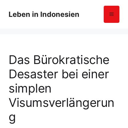
Z
u
Leben in Indonesien
Menü
m
I
n
h
a
l
Das Bürokratische
t
s
Desaster bei einer
p
r
simplen
i
n
Visumsverlängerun
g
e
g
n