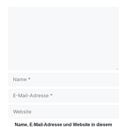
K
o
m
m
e
n
t
a
r
N
a
m
E
e
-
M
W
a
e
i
b
Name, E-Mail-Adresse und Website in diesem
l