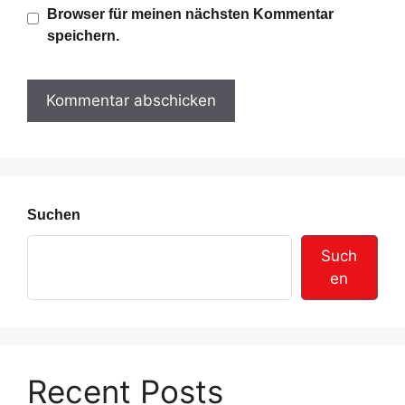
s
Browser für meinen nächsten Kommentar
-
i
speichern.
A
t
d
e
r
e
s
s
e
Suchen
Such
en
Recent Posts