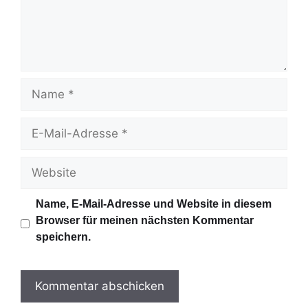
n
t
a
r
N
a
m
E
e
-
M
W
a
e
i
b
Name, E-Mail-Adresse und Website in diesem
l
s
Browser für meinen nächsten Kommentar
-
i
speichern.
A
t
d
e
r
e
s