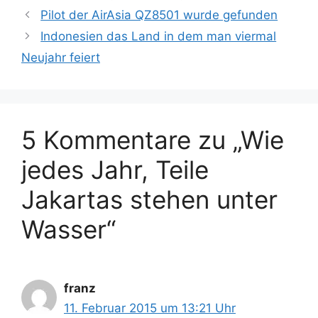
t
c
Pilot der AirAsia QZ8501 wurde gefunden
e
h
Indonesien das Land in dem man viermal
g
l
Neujahr feiert
o
a
r
g
i
w
e
ö
n
5 Kommentare zu „Wie
r
t
jedes Jahr, Teile
e
r
Jakartas stehen unter
Wasser“
franz
11. Februar 2015 um 13:21 Uhr