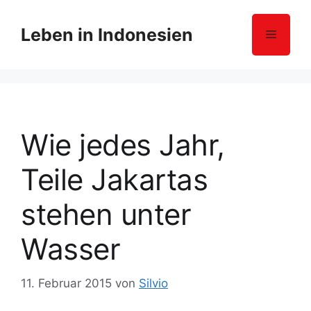
Z
u
Leben in Indonesien
Menü
m
I
n
h
a
l
Wie jedes Jahr,
t
s
Teile Jakartas
p
r
stehen unter
i
n
Wasser
g
e
11. Februar 2015
von
Silvio
n