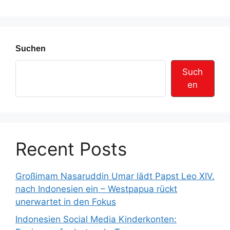
s
e
Suchen
Such
en
Recent Posts
Großimam Nasaruddin Umar lädt Papst Leo XIV.
nach Indonesien ein – Westpapua rückt
unerwartet in den Fokus
Indonesien Social Media Kinderkonten: