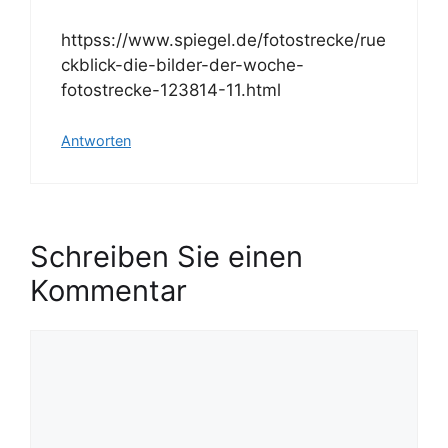
httpss://www.spiegel.de/fotostrecke/rue
ckblick-die-bilder-der-woche-
fotostrecke-123814-11.html
Antworten
Schreiben Sie einen
Kommentar
K
o
m
m
e