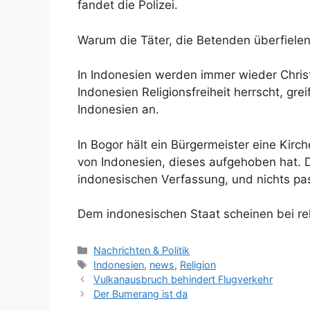
fandet die Polizei.
Warum die Täter, die Betenden überfielen 
In Indonesien werden immer wieder Christ
Indonesien Religionsfreiheit herrscht, gr
Indonesien an.
In Bogor hält ein Bürgermeister eine Kir
von Indonesien, dieses aufgehoben hat. D
indonesischen Verfassung, und nichts pas
Dem indonesischen Staat scheinen bei re
K
Nachrichten & Politik
a
S
Indonesien
,
news
,
Religion
t
c
Vulkanausbruch behindert Flugverkehr
e
h
Der Bumerang ist da
g
l