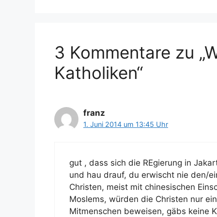
o
a
r
g
i
w
e
ö
3 Kommentare zu „Wi
n
r
t
Katholiken“
e
r
franz
1. Juni 2014 um 13:45 Uhr
gut , dass sich die REgierung in Jakart
und hau drauf, du erwischt nie den/e
Christen, meist mit chinesischen Einsc
Moslems, würden die Christen nur ei
Mitmenschen beweisen, gäbs keine Kon