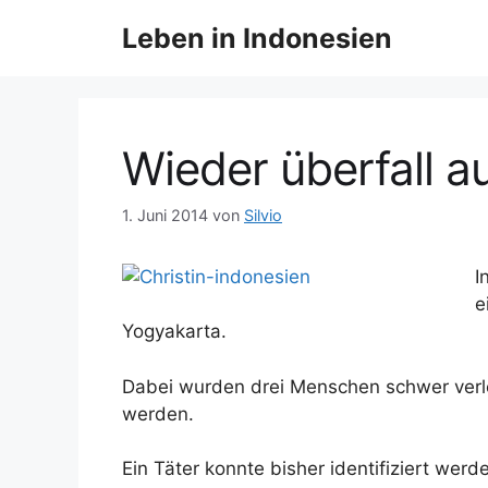
Z
Leben in Indonesien
u
m
I
n
h
Wieder überfall a
a
l
1. Juni 2014
von
Silvio
t
s
I
p
e
r
Yogyakarta.
i
n
Dabei wurden drei Menschen schwer verle
g
werden.
e
n
Ein Täter konnte bisher identifiziert we