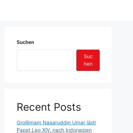
Suchen
Suc
hen
Recent Posts
Großimam Nasaruddin Umar lädt
Papst Leo XIV. nach Indonesien