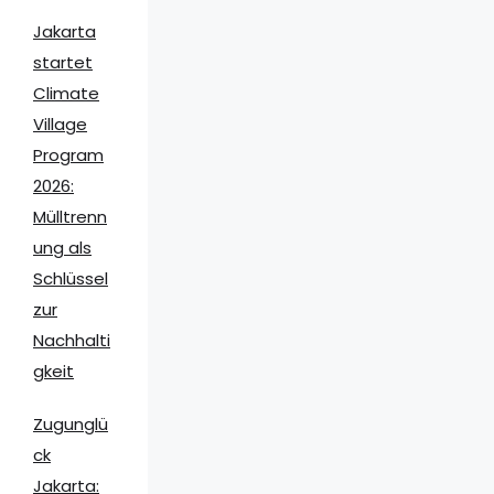
Jakarta
startet
Climate
Village
Program
2026:
Mülltrenn
ung als
Schlüssel
zur
Nachhalti
gkeit
Zugunglü
ck
Jakarta: