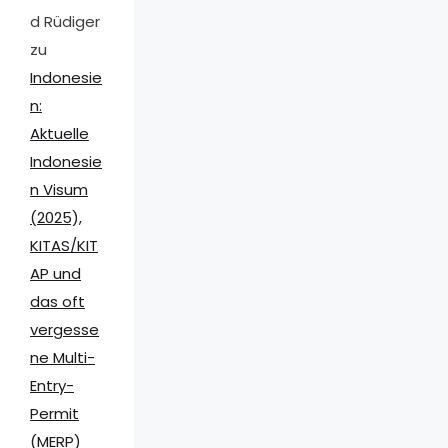
d Rüdiger
zu
Indonesie
n:
Aktuelle
Indonesie
n Visum
(2025),
KITAS/KIT
AP und
das oft
vergesse
ne Multi-
Entry-
Permit
(MERP)