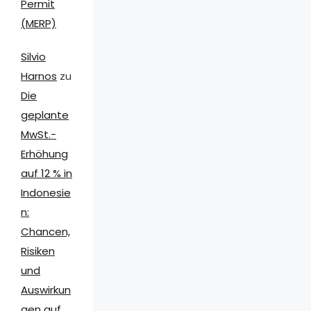
Permit
(MERP)
Silvio
Harnos
zu
Die
geplante
MwSt.-
Erhöhung
auf 12 % in
Indonesie
n:
Chancen,
Risiken
und
Auswirkun
gen auf