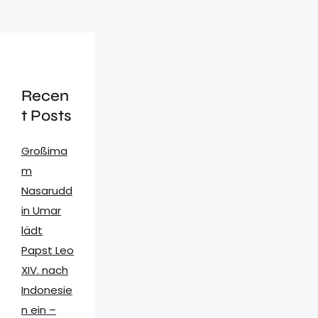
Recen
t Posts
Großima
m
Nasarudd
in Umar
lädt
Papst Leo
XIV. nach
Indonesie
n ein –