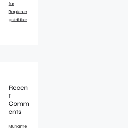
für
Regierun
gskritiker
Recen
t
Comm
ents
Muhame