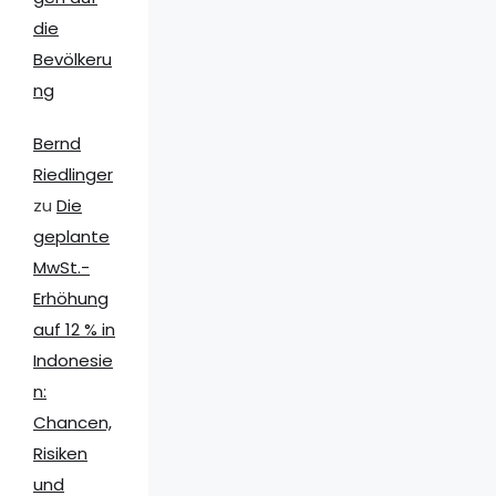
die
Bevölkeru
ng
Bernd
Riedlinger
zu
Die
geplante
MwSt.-
Erhöhung
auf 12 % in
Indonesie
n:
Chancen,
Risiken
und