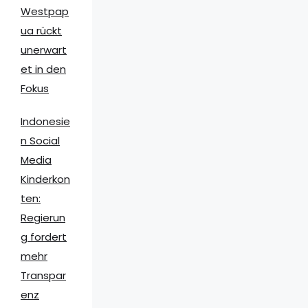
Westpap
ua rückt
unerwart
et in den
Fokus
Indonesie
n Social
Media
Kinderkon
ten:
Regierun
g fordert
mehr
Transpar
enz