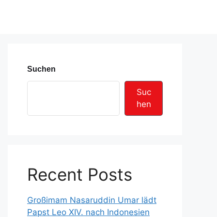
Suchen
Suc
hen
Recent Posts
Großimam Nasaruddin Umar lädt
Papst Leo XIV. nach Indonesien