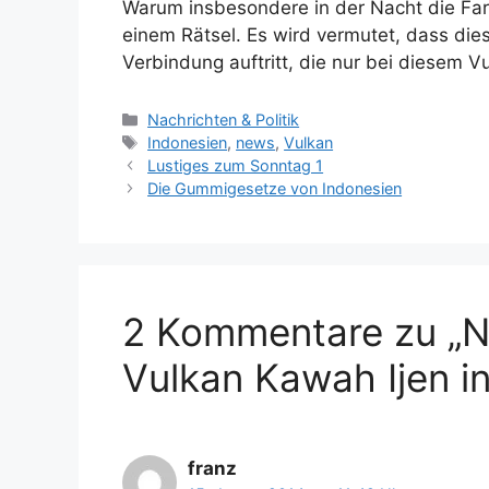
Warum insbesondere in der Nacht die Farb
einem Rätsel. Es wird vermutet, dass di
Verbindung auftritt, die nur bei diesem V
K
Nachrichten & Politik
a
S
Indonesien
,
news
,
Vulkan
t
c
Lustiges zum Sonntag 1
e
h
Die Gummigesetze von Indonesien
g
l
o
a
r
g
i
w
e
ö
2 Kommentare zu „N
n
r
t
Vulkan Kawah Ijen in
e
r
franz