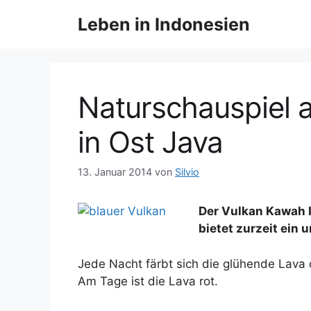
Z
Leben in Indonesien
u
m
I
n
h
Naturschauspiel 
a
l
in Ost Java
t
s
13. Januar 2014
von
Silvio
p
r
Der Vulkan Kawah I
i
bietet zurzeit ein
n
g
Jede Nacht färbt sich die glühende Lava 
e
Am Tage ist die Lava rot.
n