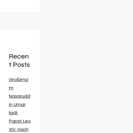
Recen
t Posts
Großima
m
Nasarudd
in Umar
lädt
Papst Leo
XIV. nach