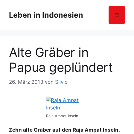
Z
u
Leben in Indonesien
Menü
m
I
n
h
Alte Gräber in
a
l
Papua geplündert
t
s
p
26. März 2013
von
Silvio
r
i
n
g
e
Raja Ampat Inseln
n
Zehn alte Gräber auf den Raja Ampat Inseln,