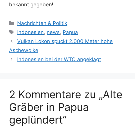
bekannt gegeben!
K
Nachrichten & Politik
a
S
Indonesien
,
news
,
Papua
t
c
Vulkan Lokon spuckt 2.000 Meter hohe
e
h
Aschewolke
g
l
Indonesien bei der WTO angeklagt
o
a
r
g
i
w
e
ö
n
2 Kommentare zu „Alte
r
t
Gräber in Papua
e
r
geplündert“