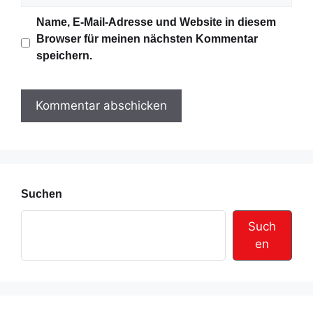
i
b
Name, E-Mail-Adresse und Website in diesem
l
s
Browser für meinen nächsten Kommentar
-
i
speichern.
A
t
d
e
r
e
s
s
e
Suchen
Such
en