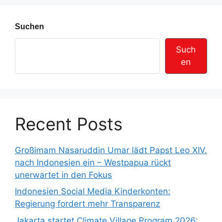
e
Suchen
Such
en
Recent Posts
Großimam Nasaruddin Umar lädt Papst Leo XIV.
nach Indonesien ein – Westpapua rückt
unerwartet in den Fokus
Indonesien Social Media Kinderkonten:
Regierung fordert mehr Transparenz
Jakarta startet Climate Village Program 2026: