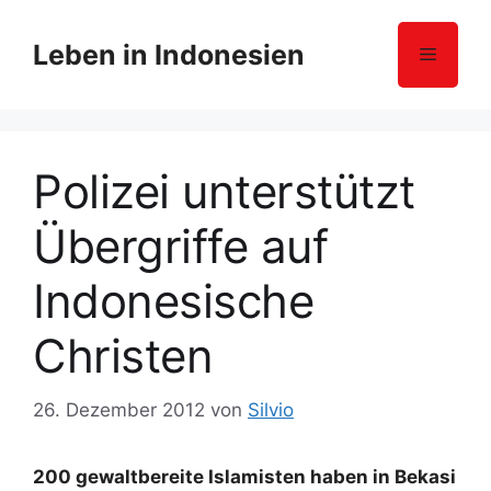
Z
u
Leben in Indonesien
Menü
m
I
n
h
Polizei unterstützt
a
l
Übergriffe auf
t
s
Indonesische
p
r
Christen
i
n
g
26. Dezember 2012
von
Silvio
e
n
200 gewaltbereite Islamisten haben in Bekasi