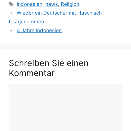
a
S
Indonesien
,
news
,
Religion
t
c
Wieder ein Deutscher mit Haschisch
e
h
festgenommen
g
l
4 Jahre Indonesien
o
a
r
g
i
w
e
ö
n
Schreiben Sie einen
r
t
Kommentar
e
r
K
o
m
m
e
n
t