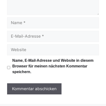
a
r
N
a
m
E
e
-
M
W
a
e
i
b
Name, E-Mail-Adresse und Website in diesem
l
s
Browser für meinen nächsten Kommentar
-
i
speichern.
A
t
d
e
r
e
s
s