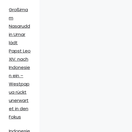
Großima
m
Nasarudd
in Umar
lädt
Papst Leo
XIV. nach
Indonesie
n ein –
Westpap
ua rückt
unerwart
et in den
Fokus
Indonesie