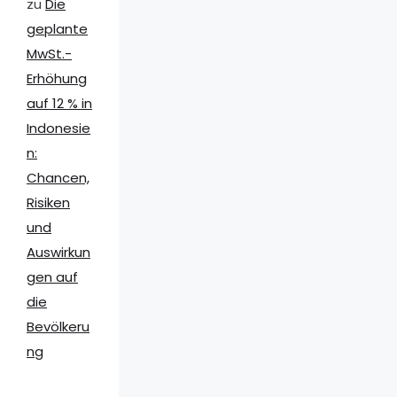
zu
Die
geplante
MwSt.-
Erhöhung
auf 12 % in
Indonesie
n:
Chancen,
Risiken
und
Auswirkun
gen auf
die
Bevölkeru
ng