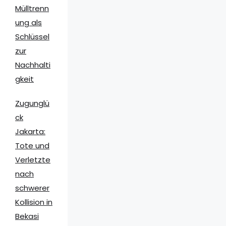
Mülltrenn
ung als
Schlüssel
zur
Nachhalti
gkeit
Zugunglü
ck
Jakarta:
Tote und
Verletzte
nach
schwerer
Kollision in
Bekasi