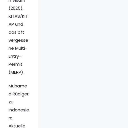
n Visum
(2025),
KITAS/KIT
AP und
das oft
vergesse
ne Multi-
Entry-
Permit
(MERP)
Muhame
d Rüdiger
zu
Indonesie
n:
Aktuelle