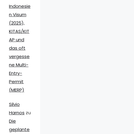
Indonesie
n Visum
(2025),
KITAS/KIT
AP und
das oft
vergesse
ne Multi-
Entry-
Permit
(MERP)
Silvio
Harnos
zu
Die
geplante