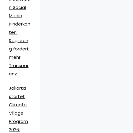
n Social
Media
Kinderkon
ten:
Regierun
g fordert
mehr
Transpar
enz
Jakarta
startet
Climate
Village
Program
2026: