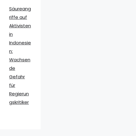
Säureang
riffe auf
Aktivisten
in
Indonesie
n:
Wachsen
de
Gefahr
für
Regierun
gskritiker