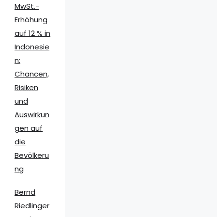
MwSt.-
Erhöhung
auf 12 % in
Indonesie
n:
Chancen,
Risiken
und
Auswirkun
gen auf
die
Bevölkeru
ng
Bernd
Riedlinger