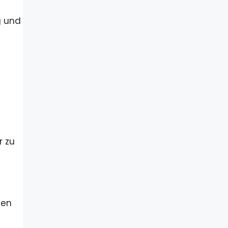
t
g und
r zu
gen