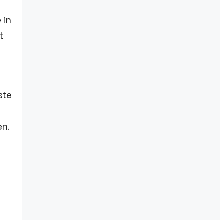
 in
t
ste
en.