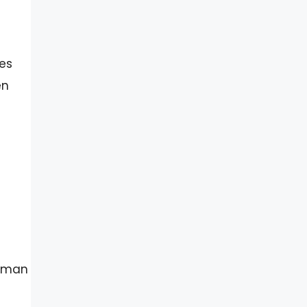
es
en
n man