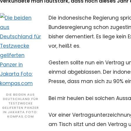
verkündete man lautstark, dass noch dieses Jahr die
Die indonesische Regierung spric
Bundesregierung schon zugestim
bisher dementiert. Es liege kein
vor, heißt es.
Gestern sollte nun ein Vertrag un
einmal abgeblassen. Der indone
Presse, dass man sich zu 90% ein
DIE BEIDEN AUS
Bei mir heulen bei solchen Auss
DEUTSCHLAND FÜR
TESTZWECKE
GELIFERTEN PANZER
IN JAKARTA FOTO:
Vor einer Vertragsunterzeichnu
KOMPAS.COM
am Tisch sitzt und den Vertrag u