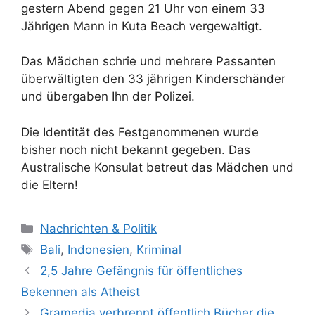
gestern Abend gegen 21 Uhr von einem 33
Jährigen Mann in Kuta Beach vergewaltigt.
Das Mädchen schrie und mehrere Passanten
überwältigten den 33 jährigen Kinderschänder
und übergaben Ihn der Polizei.
Die Identität des Festgenommenen wurde
bisher noch nicht bekannt gegeben. Das
Australische Konsulat betreut das Mädchen und
die Eltern!
K
Nachrichten & Politik
a
S
Bali
,
Indonesien
,
Kriminal
t
c
2,5 Jahre Gefängnis für öffentliches
e
h
Bekennen als Atheist
g
l
Gramedia verbrennt öffentlich Bücher die
o