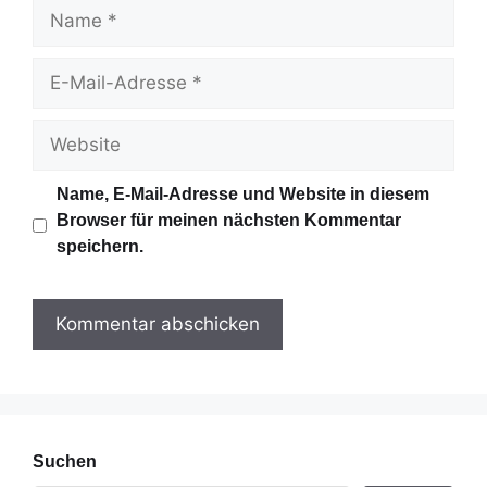
N
a
m
E
e
-
M
W
a
e
i
b
Name, E-Mail-Adresse und Website in diesem
l
s
Browser für meinen nächsten Kommentar
-
i
speichern.
A
t
d
e
r
e
s
s
e
Suchen