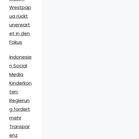
Westpap
ua rückt
unerwart
et in den
Fokus
Indonesie
n Social
Media
Kinderkon
ten:
Regierun
g fordert
mehr
Transpar
enz