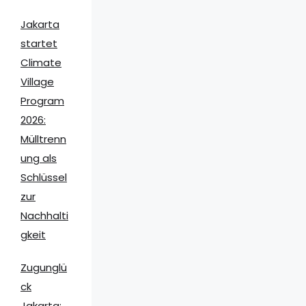
Jakarta
startet
Climate
Village
Program
2026:
Mülltrenn
ung als
Schlüssel
zur
Nachhalti
gkeit
Zugunglü
ck
Jakarta: