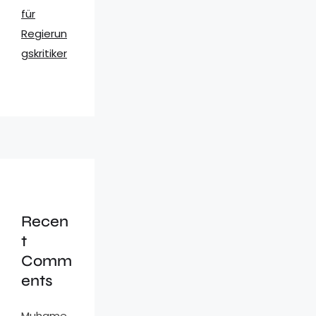
für
Regierun
gskritiker
Recen
t
Comm
ents
Muhame