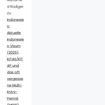
d Rüdiger
zu
Indonesie
n:
Aktuelle
Indonesie
n Visum
(2025),
KITAS/KIT
AP und
das oft
vergesse
ne Multi-
Entry-
Permit
(MERP)