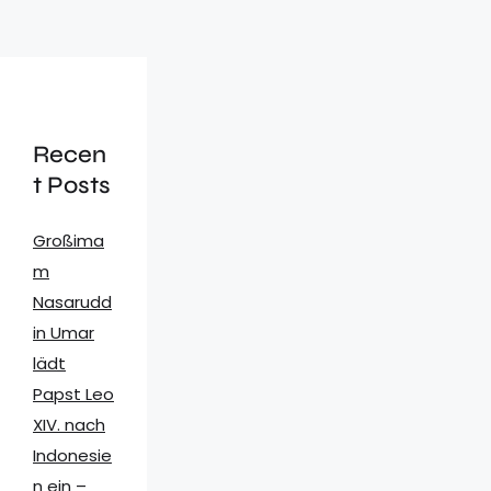
Recen
t Posts
Großima
m
Nasarudd
in Umar
lädt
Papst Leo
XIV. nach
Indonesie
n ein –