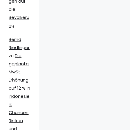
gen auf
die
Bevölkeru
ng
Bernd
Riedlinger
zu
Die
geplante
MwSt.-
Erhöhung
auf 12 % in
Indonesie
n:
Chancen,
Risiken
und