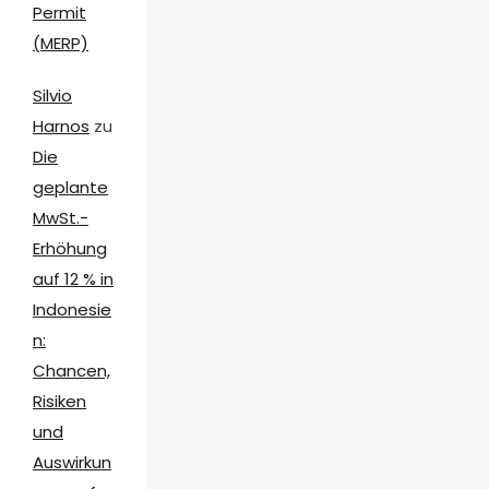
Permit
(MERP)
Silvio
Harnos
zu
Die
geplante
MwSt.-
Erhöhung
auf 12 % in
Indonesie
n:
Chancen,
Risiken
und
Auswirkun