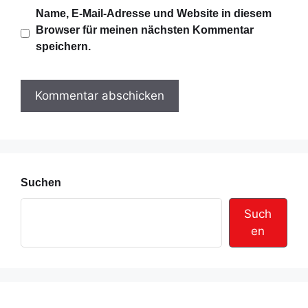
i
b
Name, E-Mail-Adresse und Website in diesem
l
s
Browser für meinen nächsten Kommentar
-
i
speichern.
A
t
d
e
r
e
s
s
e
Suchen
Such
en