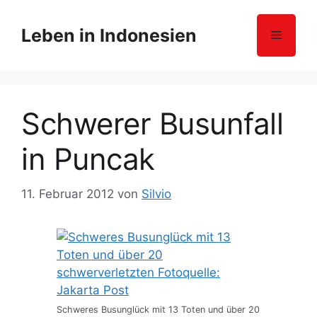
Z
u
Leben in Indonesien
Menü
m
I
n
h
Schwerer Busunfall
a
l
in Puncak
t
s
p
11. Februar 2012
von
Silvio
r
i
n
g
e
n
Schweres Busunglück mit 13 Toten und über 20