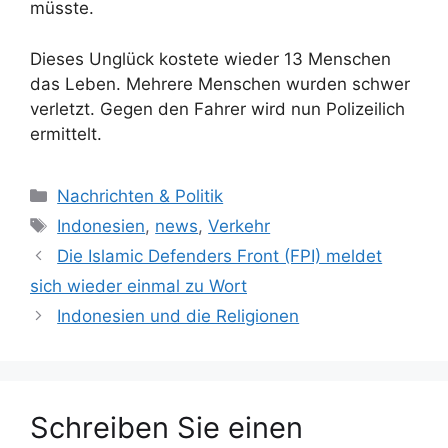
müsste.
Dieses Unglück kostete wieder 13 Menschen
das Leben. Mehrere Menschen wurden schwer
verletzt. Gegen den Fahrer wird nun Polizeilich
ermittelt.
K
Nachrichten & Politik
a
S
Indonesien
,
news
,
Verkehr
t
c
Die Islamic Defenders Front (FPI) meldet
e
h
sich wieder einmal zu Wort
g
l
Indonesien und die Religionen
o
a
r
g
i
w
e
ö
n
Schreiben Sie einen
r
t