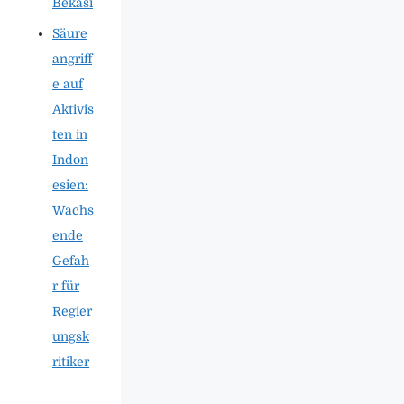
Bekasi
Säure
angriff
e auf
Aktivis
ten in
Indon
esien:
Wachs
ende
Gefah
r für
Regier
ungsk
ritiker