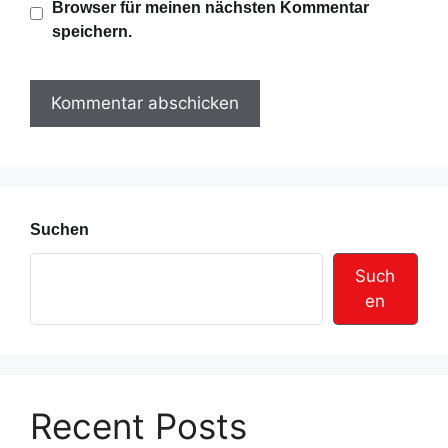
Browser für meinen nächsten Kommentar
-
i
speichern.
A
t
d
e
r
e
s
s
e
Suchen
Such
en
Recent Posts