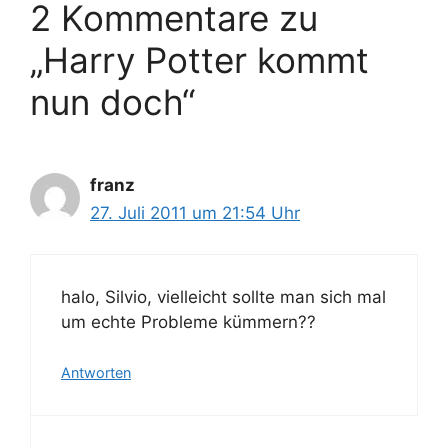
2 Kommentare zu
e
ö
n
r
„Harry Potter kommt
t
e
nun doch“
r
franz
27. Juli 2011 um 21:54 Uhr
halo, Silvio, vielleicht sollte man sich mal
um echte Probleme kümmern??
Antworten