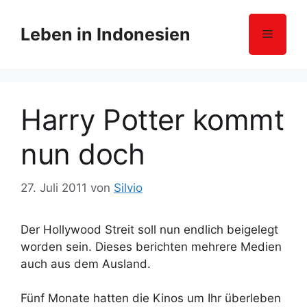
Z
u
Leben in Indonesien
Menü
m
I
n
h
Harry Potter kommt
a
l
nun doch
t
s
p
27. Juli 2011
von
Silvio
r
i
Der Hollywood Streit soll nun endlich beigelegt
n
worden sein. Dieses berichten mehrere Medien
g
auch aus dem Ausland.
e
n
Fünf Monate hatten die Kinos um Ihr überleben