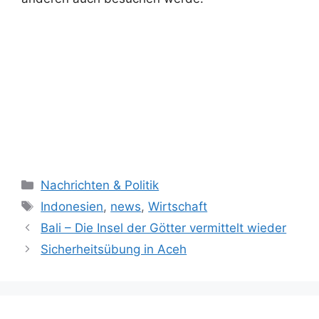
K
Nachrichten & Politik
a
S
Indonesien
,
news
,
Wirtschaft
t
c
Bali – Die Insel der Götter vermittelt wieder
e
h
Sicherheitsübung in Aceh
g
l
o
a
r
g
i
w