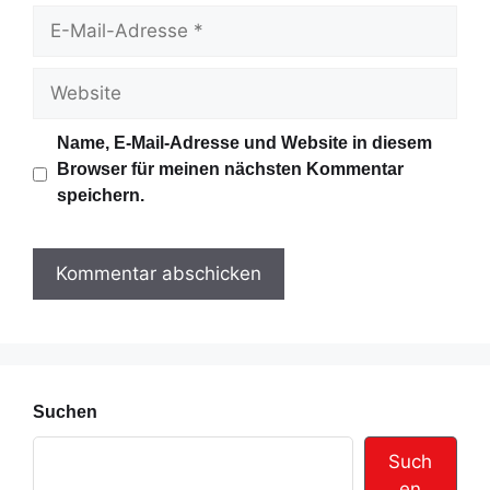
m
E
e
-
M
W
a
e
i
b
Name, E-Mail-Adresse und Website in diesem
l
s
Browser für meinen nächsten Kommentar
-
i
speichern.
A
t
d
e
r
e
s
s
e
Suchen
Such
en