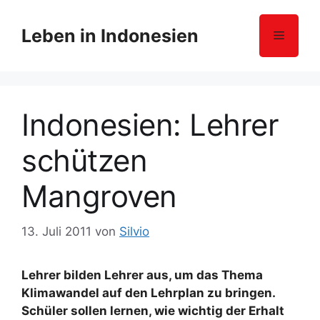
Z
u
Leben in Indonesien
Menü
m
I
n
h
Indonesien: Lehrer
a
l
schützen
t
s
Mangroven
p
r
i
13. Juli 2011
von
Silvio
n
g
Lehrer bilden Lehrer aus, um das Thema
e
Klimawandel auf den Lehrplan zu bringen.
n
Schüler sollen lernen, wie wichtig der Erhalt