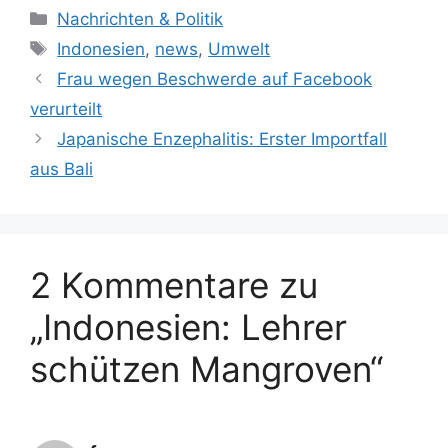
K
Nachrichten & Politik
a
S
Indonesien
,
news
,
Umwelt
t
c
Frau wegen Beschwerde auf Facebook
e
h
verurteilt
g
l
Japanische Enzephalitis: Erster Importfall
o
a
r
aus Bali
g
i
w
e
ö
n
r
t
2 Kommentare zu
e
„Indonesien: Lehrer
r
schützen Mangroven“