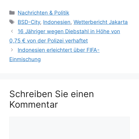
Kategorien
Nachrichten & Politik
Schlagwörter
BSD-City
,
Indonesien
,
Wetterbericht Jakarta
16 Jähriger wegen Diebstahl in Höhe von
0,75 € von der Polizei verhaftet
Indonesien erleichtert über FIFA-
Einmischung
Schreiben Sie einen
Kommentar
Kommentar