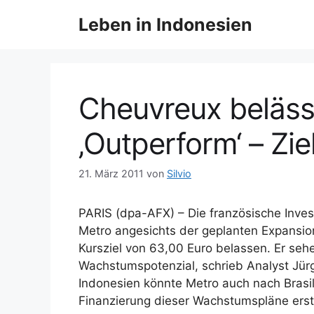
Z
Leben in Indonesien
u
m
I
n
h
Cheuvreux beläss
a
l
‚Outperform‘ – Zie
t
s
21. März 2011
von
Silvio
p
r
PARIS (dpa-AFX) – Die französische Inve
i
Metro angesichts der geplanten Expansio
n
Kursziel von 63,00 Euro belassen. Er se
g
Wachstumspotenzial, schrieb Analyst Jürg
e
Indonesien könnte Metro auch nach Brasil
n
Finanzierung dieser Wachstumspläne erst 