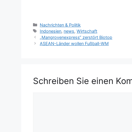
K
Nachrichten & Politik
a
S
Indonesien
,
news
,
Wirtschaft
t
c
„Mangrovenexpress“ zerstört Biotop
e
h
ASEAN-Länder wollen Fußball-WM
g
l
o
a
r
g
i
w
e
ö
Schreiben Sie einen Ko
n
r
t
e
K
r
o
m
m
e
n