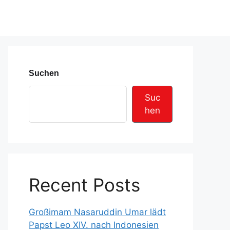
Suchen
Suc
hen
Recent Posts
Großimam Nasaruddin Umar lädt
Papst Leo XIV. nach Indonesien