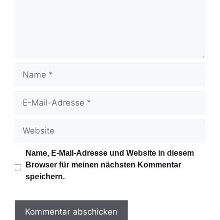
e
n
t
a
r
N
a
m
E
e
-
M
W
a
e
i
b
Name, E-Mail-Adresse und Website in diesem
l
s
Browser für meinen nächsten Kommentar
-
i
speichern.
A
t
d
e
r
e