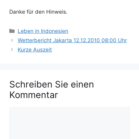
Danke für den Hinweis.
K
Leben in Indonesien
a
Wetterbericht Jakarta 12.12.2010 08:00 Uhr
t
Kurze Auszeit
e
g
o
r
Schreiben Sie einen
i
e
Kommentar
n
K
o
m
m