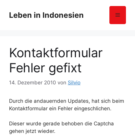
Z
u
Leben in Indonesien
Menü
m
I
n
h
Kontaktformular
a
l
Fehler gefixt
t
s
p
14. Dezember 2010
von
Silvio
r
i
Durch die andauernden Updates, hat sich beim
n
Kontaktformular ein Fehler eingeschlichen.
g
e
Dieser wurde gerade behoben die Captcha
n
gehen jetzt wieder.