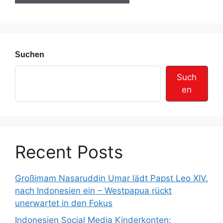
s
s
e
Suchen
Such
en
Recent Posts
Großimam Nasaruddin Umar lädt Papst Leo XIV.
nach Indonesien ein – Westpapua rückt
unerwartet in den Fokus
Indonesien Social Media Kinderkonten: