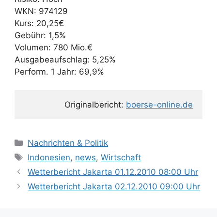
WKN: 974129
Kurs: 20,25€
Gebühr: 1,5%
Volumen: 780 Mio.€
Ausgabeaufschlag: 5,25%
Perform. 1 Jahr: 69,9%
Originalbericht: 
boerse-online.de
K
Nachrichten & Politik
a
S
Indonesien
,
news
,
Wirtschaft
t
c
Wetterbericht Jakarta 01.12.2010 08:00 Uhr
e
h
Wetterbericht Jakarta 02.12.2010 09:00 Uhr
g
l
o
a
r
g