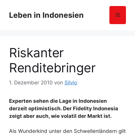
Z
u
Leben in Indonesien
Menü
m
I
n
h
Riskanter
a
l
Renditebringer
t
s
p
1. Dezember 2010
von
Silvio
r
i
Experten sehen die Lage in Indonesien
n
derzeit optimistisch. Der Fidelity Indonesia
g
zeigt aber auch, wie volatil der Markt ist.
e
n
Als Wunderkind unter den Schwellenländern gilt