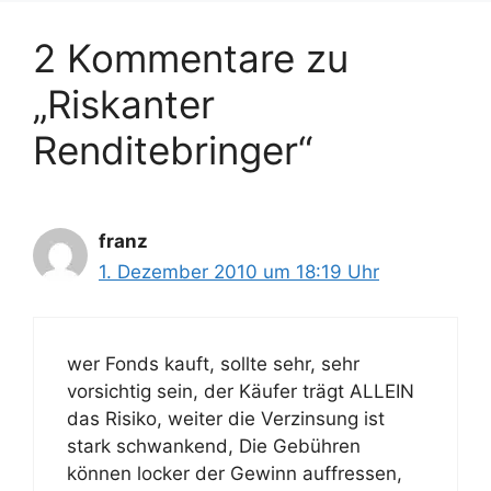
i
w
2 Kommentare zu
e
ö
n
r
„Riskanter
t
e
Renditebringer“
r
franz
1. Dezember 2010 um 18:19 Uhr
wer Fonds kauft, sollte sehr, sehr
vorsichtig sein, der Käufer trägt ALLEIN
das Risiko, weiter die Verzinsung ist
stark schwankend, Die Gebühren
können locker der Gewinn auffressen,