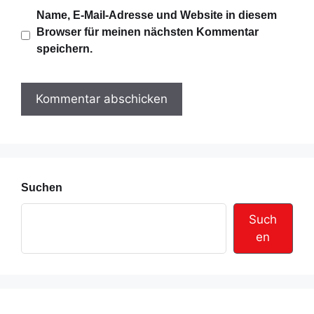
i
b
Name, E-Mail-Adresse und Website in diesem
l
s
Browser für meinen nächsten Kommentar
-
i
speichern.
A
t
d
e
r
e
s
s
e
Suchen
Such
en