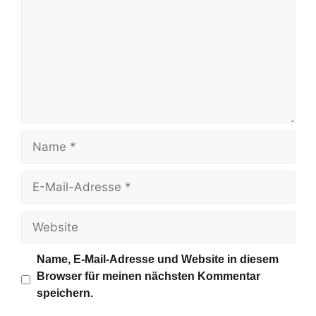
m
m
e
n
t
a
r
N
a
m
E
e
-
M
W
a
e
i
b
Name, E-Mail-Adresse und Website in diesem
l
s
Browser für meinen nächsten Kommentar
-
i
speichern.
A
t
d