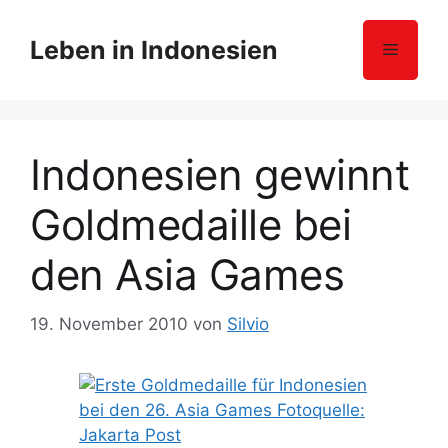
Z
u
Leben in Indonesien
Menü
m
I
n
h
Indonesien gewinnt
a
l
Goldmedaille bei
t
s
den Asia Games
p
r
i
19. November 2010
von
Silvio
n
g
e
n