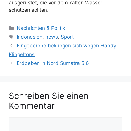
ausgerüstet, die vor dem kalten Wasser
schützen sollten.
K
Nachrichten & Politik
a
S
Indonesien
,
news
,
Sport
t
c
Eingeborene bekriegen sich wegen Handy-
e
h
Klingeltons
g
l
Erdbeben in Nord Sumatra 5,6
o
a
r
g
i
w
e
ö
n
Schreiben Sie einen
r
t
Kommentar
e
r
K
o