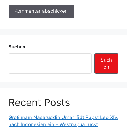
e
r
e
s
s
e
Suchen
Such
en
Recent Posts
Großimam Nasaruddin Umar lädt Papst Leo XIV.
nach Indonesien ein – Westpapua rückt