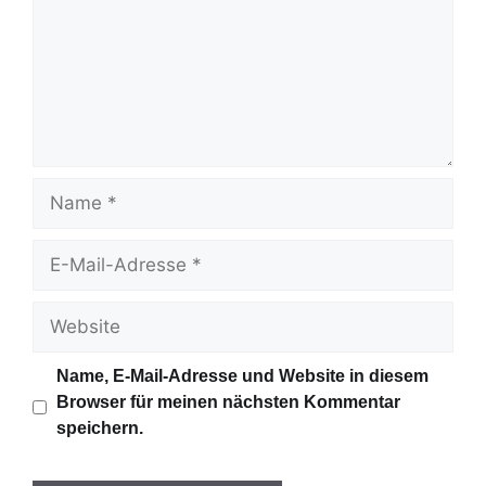
m
e
n
t
a
r
N
a
m
E
e
-
M
W
a
e
i
b
Name, E-Mail-Adresse und Website in diesem
l
s
Browser für meinen nächsten Kommentar
-
i
speichern.
A
t
d
e
r