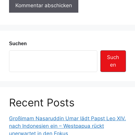
e
s
s
e
Suchen
Such
en
Recent Posts
Großimam Nasaruddin Umar lädt Papst Leo XIV.
nach Indonesien ein – Westpapua rückt
unerwartet in den Fokus