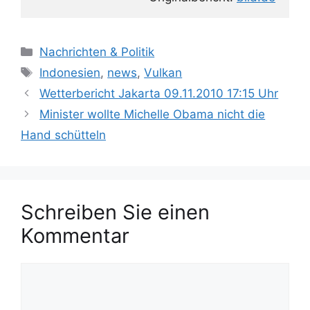
K
Nachrichten & Politik
a
S
Indonesien
,
news
,
Vulkan
t
c
Wetterbericht Jakarta 09.11.2010 17:15 Uhr
e
h
Minister wollte Michelle Obama nicht die
g
l
Hand schütteln
o
a
r
g
i
w
e
ö
n
Schreiben Sie einen
r
t
Kommentar
e
r
K
o
m