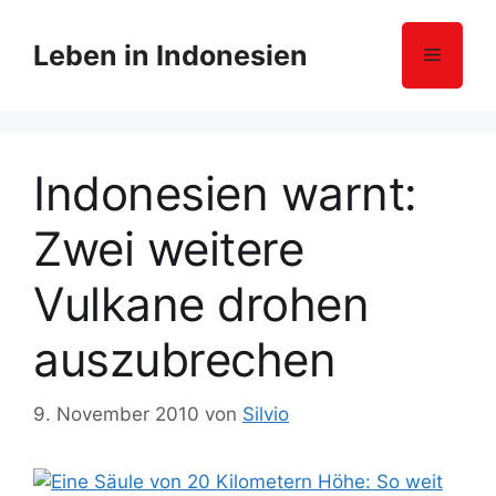
Z
u
Leben in Indonesien
Menü
m
I
n
h
Indonesien warnt:
a
l
Zwei weitere
t
s
Vulkane drohen
p
r
auszubrechen
i
n
g
9. November 2010
von
Silvio
e
n