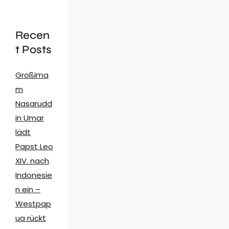
Recen
t Posts
Großima
m
Nasarudd
in Umar
lädt
Papst Leo
XIV. nach
Indonesie
n ein –
Westpap
ua rückt