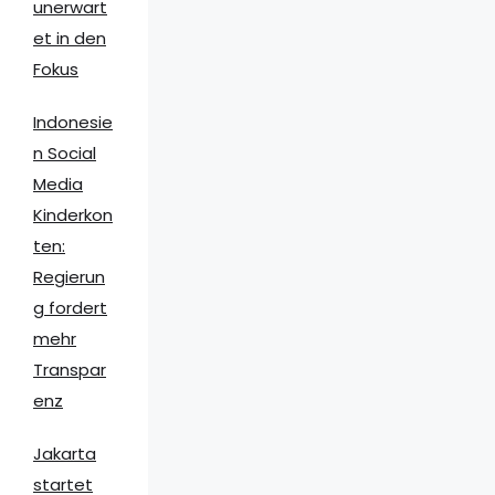
unerwart
et in den
Fokus
Indonesie
n Social
Media
Kinderkon
ten:
Regierun
g fordert
mehr
Transpar
enz
Jakarta
startet