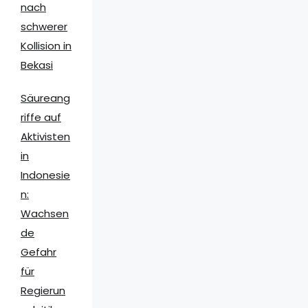
nach
schwerer
Kollision in
Bekasi
Säureang
riffe auf
Aktivisten
in
Indonesie
n:
Wachsen
de
Gefahr
für
Regierun