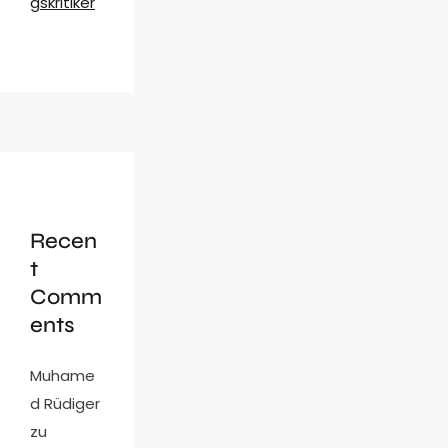
gskritiker
Recen
t
Comm
ents
Muhame
d Rüdiger
zu