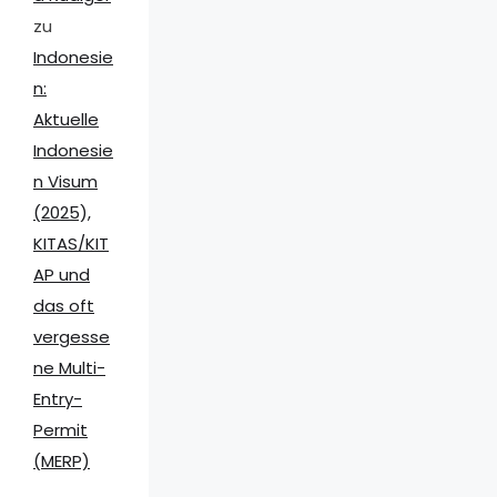
zu
Indonesie
n:
Aktuelle
Indonesie
n Visum
(2025),
KITAS/KIT
AP und
das oft
vergesse
ne Multi-
Entry-
Permit
(MERP)