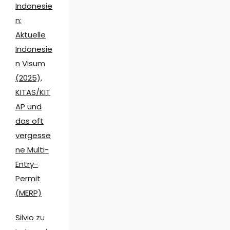
Indonesie
n:
Aktuelle
Indonesie
n Visum
(2025),
KITAS/KIT
AP und
das oft
vergesse
ne Multi-
Entry-
Permit
(MERP)
Silvio
zu