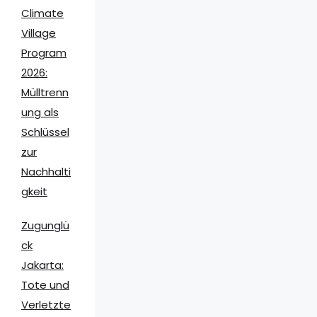
Climate
Village
Program
2026:
Mülltrenn
ung als
Schlüssel
zur
Nachhalti
gkeit
Zugunglü
ck
Jakarta:
Tote und
Verletzte