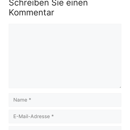
Schreiben Sie einen
Kommentar
Kommentar
Name
E-
Mail-
Adresse
Website