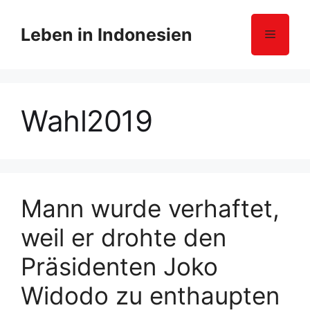
Z
u
Leben in Indonesien
Menü
m
I
n
h
Wahl2019
a
l
t
s
p
r
Mann wurde verhaftet,
i
weil er drohte den
n
g
Präsidenten Joko
e
n
Widodo zu enthaupten