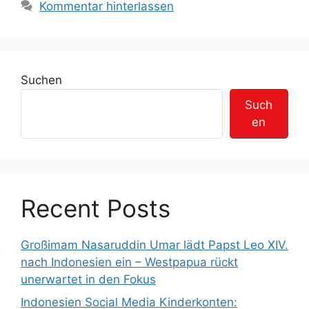
Kommentar hinterlassen
e
h
g
l
o
a
r
g
Suchen
i
w
e
ö
Such
n
r
en
t
e
r
Recent Posts
Großimam Nasaruddin Umar lädt Papst Leo XIV.
nach Indonesien ein – Westpapua rückt
unerwartet in den Fokus
Indonesien Social Media Kinderkonten: