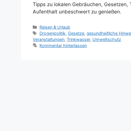
Tipps zu lokalen Gebräuchen, Gesetzen, 
Aufenthalt unbeschwert zu genießen.
K
Reisen & Urlaub
a
S
Drogenpolitik
,
Gesetze
,
gesundheitliche Hinwe
t
c
Veranstaltungen
,
Trinkwasser
,
Umweltschutz
e
h
Kommentar hinterlassen
g
l
o
a
r
g
i
w
e
ö
n
r
t
e
r