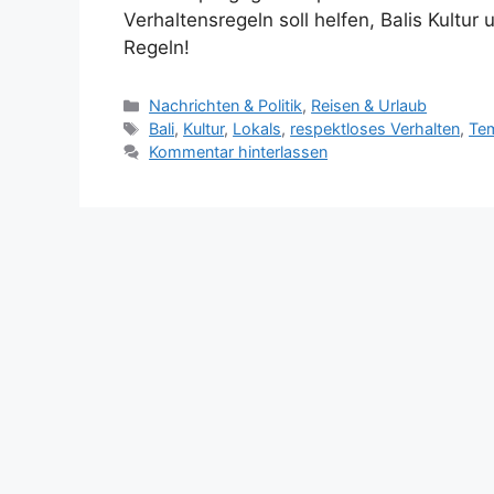
Verhaltensregeln soll helfen, Balis Kultur
Regeln!
K
Nachrichten & Politik
,
Reisen & Urlaub
a
S
Bali
,
Kultur
,
Lokals
,
respektloses Verhalten
,
Tem
t
c
Kommentar hinterlassen
e
h
g
l
o
a
r
g
i
w
e
ö
n
r
t
e
r