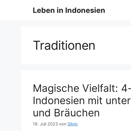
Z
Leben in Indonesien
u
m
I
n
h
Traditionen
a
l
t
s
p
r
Magische Vielfalt: 4
i
Indonesien mit unter
n
g
und Bräuchen
e
n
19. Juli 2023
von
Silvio