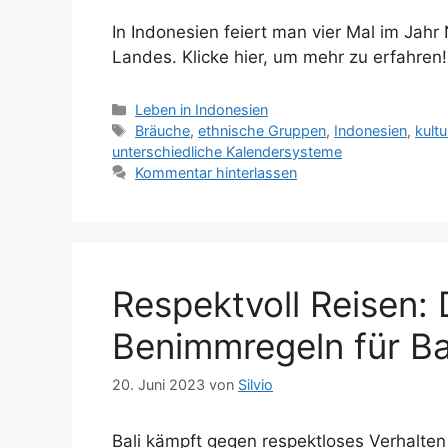
In Indonesien feiert man vier Mal im Jahr 
Landes. Klicke hier, um mehr zu erfahren!
K
Leben in Indonesien
a
S
Bräuche
,
ethnische Gruppen
,
Indonesien
,
kultu
t
c
unterschiedliche Kalendersysteme
e
h
Kommentar hinterlassen
g
l
o
a
r
g
i
w
e
ö
Respektvoll Reisen: 
n
r
t
Benimmregeln für Ba
e
r
20. Juni 2023
von
Silvio
Bali kämpft gegen respektloses Verhalten