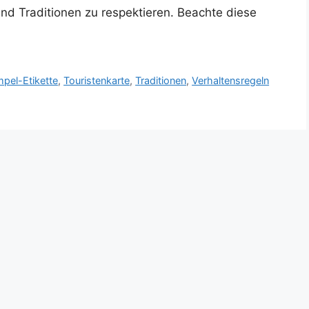
 und Traditionen zu respektieren. Beachte diese
pel-Etikette
,
Touristenkarte
,
Traditionen
,
Verhaltensregeln