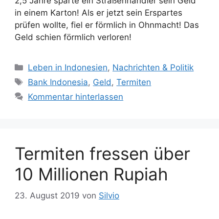
2,5 Jahre sparte ein Straßenhändler sein Geld
in einem Karton! Als er jetzt sein Erspartes
prüfen wollte, fiel er förmlich in Ohnmacht! Das
Geld schien förmlich verloren!
K
Leben in Indonesien
,
Nachrichten & Politik
a
S
Bank Indonesia
,
Geld
,
Termiten
t
c
Kommentar hinterlassen
e
h
g
l
o
a
r
g
Termiten fressen über
i
w
e
ö
10 Millionen Rupiah
n
r
t
23. August 2019
von
Silvio
e
r