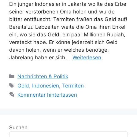
Ein junger Indonesier in Jakarta wollte das Erbe
seiner verstorbenen Oma holen und wurde
bitter enttäuscht. Termiten fraßen das Geld auf!
Bereits zu Lebzeiten weite die Oma ihren Enkel
ein, wo sie das Geld, ein paar Millionen Rupiah,
versteckt habe. Er könne jederzeit sich Geld
davon holen, wenn er welches benötige.
Jahrelang habe er sich …
Weiterlesen
K
Nachrichten & Politik
a
S
Geld
,
Indonesien
,
Termiten
t
c
Kommentar hinterlassen
e
h
g
l
o
a
r
g
Suchen
i
w
e