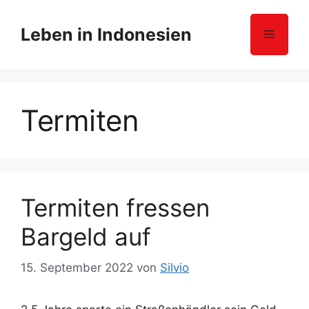
Z
u
Leben in Indonesien
Menü
m
I
n
h
Termiten
a
l
t
s
p
r
Termiten fressen
i
Bargeld auf
n
g
e
15. September 2022
von
Silvio
n