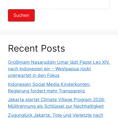
ö
n
r
t
Suchen
e
r
Recent Posts
Großimam Nasaruddin Umar lädt Papst Leo XIV.
nach Indonesien ein – Westpapua rückt
unerwartet in den Fokus
Indonesien Social Media Kinderkonten:
Regierung fordert mehr Transparenz
Jakarta startet Climate Village Program 2026:
Mülltrennung als Schlüssel zur Nachhaltigkeit
Zugunglück Jakarta: Tote und Verletzte nach