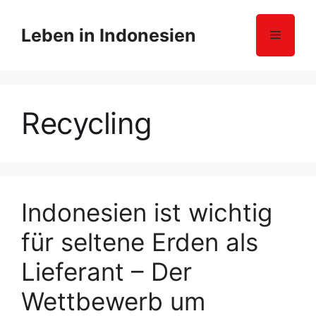
Z
u
Leben in Indonesien
Menü
m
I
n
h
Recycling
a
l
t
s
p
r
Indonesien ist wichtig
i
für seltene Erden als
n
g
Lieferant – Der
e
n
Wettbewerb um