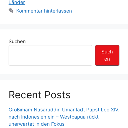
r
Länder
g
i
w
Kommentar hinterlassen
e
ö
n
r
t
e
Suchen
r
Such
en
Recent Posts
Großimam Nasaruddin Umar lädt Papst Leo XIV.
nach Indonesien ein – Westpapua rückt
unerwartet in den Fokus