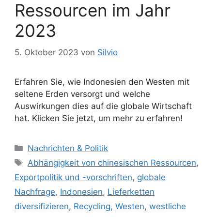
Ressourcen im Jahr
2023
5. Oktober 2023
von
Silvio
Erfahren Sie, wie Indonesien den Westen mit
seltene Erden versorgt und welche
Auswirkungen dies auf die globale Wirtschaft
hat. Klicken Sie jetzt, um mehr zu erfahren!
K
Nachrichten & Politik
a
S
Abhängigkeit von chinesischen Ressourcen
,
t
c
Exportpolitik und -vorschriften
,
globale
e
h
Nachfrage
,
Indonesien
,
Lieferketten
g
l
diversifizieren
,
Recycling
,
Westen
,
westliche
o
a