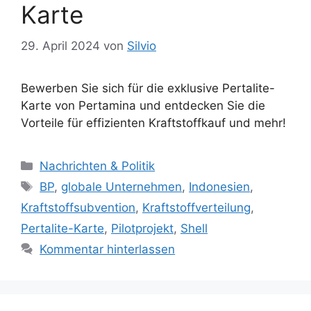
Karte
29. April 2024
von
Silvio
Bewerben Sie sich für die exklusive Pertalite-
Karte von Pertamina und entdecken Sie die
Vorteile für effizienten Kraftstoffkauf und mehr!
K
Nachrichten & Politik
a
S
BP
,
globale Unternehmen
,
Indonesien
,
t
c
Kraftstoffsubvention
,
Kraftstoffverteilung
,
e
h
Pertalite-Karte
,
Pilotprojekt
,
Shell
g
l
Kommentar hinterlassen
o
a
r
g
i
w
e
ö