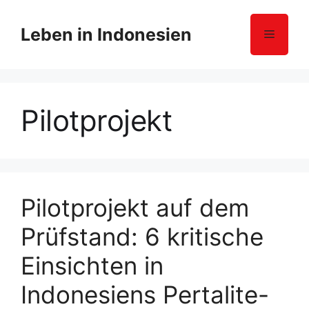
Z
u
Leben in Indonesien
Menü
m
I
n
h
Pilotprojekt
a
l
t
s
p
r
Pilotprojekt auf dem
i
Prüfstand: 6 kritische
n
g
Einsichten in
e
n
Indonesiens Pertalite-