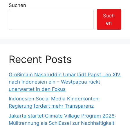
n
r
Suchen
t
Such
e
en
r
Recent Posts
Großimam Nasaruddin Umar lädt Papst Leo XIV.
nach Indonesien ein – Westpapua rückt
unerwartet in den Fokus
Indonesien Social Media Kinderkonten:
Regierung fordert mehr Transparenz
Jakarta startet Climate Village Program 2026:
Mülltrennung als Schlüssel zur Nachhaltigkeit