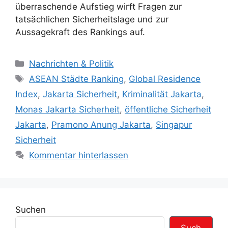
überraschende Aufstieg wirft Fragen zur
tatsächlichen Sicherheitslage und zur
Aussagekraft des Rankings auf.
K
Nachrichten & Politik
a
S
ASEAN Städte Ranking
,
Global Residence
t
c
Index
,
Jakarta Sicherheit
,
Kriminalität Jakarta
,
e
h
Monas Jakarta Sicherheit
,
öffentliche Sicherheit
g
l
Jakarta
,
Pramono Anung Jakarta
,
Singapur
o
a
r
Sicherheit
g
i
w
Kommentar hinterlassen
e
ö
n
r
t
e
Suchen
r