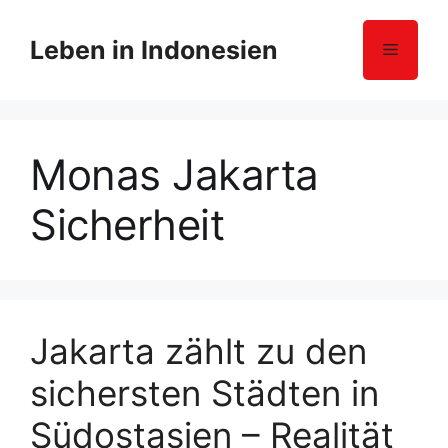
Z
u
Leben in Indonesien
Menü
m
I
n
h
Monas Jakarta
a
l
Sicherheit
t
s
p
r
i
n
Jakarta zählt zu den
g
sichersten Städten in
e
n
Südostasien – Realität