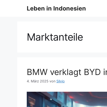
Z
Leben in Indonesien
u
m
I
n
h
Marktanteile
a
l
t
s
p
r
BMW verklagt BYD i
i
n
4. März 2025
von
Silvio
g
e
n