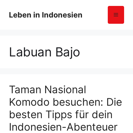
Z
u
Leben in Indonesien
Menü
m
I
n
h
Labuan Bajo
a
l
t
s
p
r
Taman Nasional
i
Komodo besuchen: Die
n
g
besten Tipps für dein
e
n
Indonesien-Abenteuer