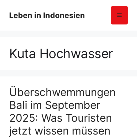
Z
u
Leben in Indonesien
Menü
m
I
n
h
Kuta Hochwasser
a
l
t
s
p
r
Überschwemmungen
i
Bali im September
n
g
2025: Was Touristen
e
n
jetzt wissen müssen