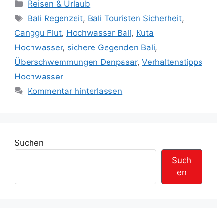
K
Reisen & Urlaub
a
S
Bali Regenzeit
,
Bali Touristen Sicherheit
,
t
c
Canggu Flut
,
Hochwasser Bali
,
Kuta
e
h
Hochwasser
,
sichere Gegenden Bali
,
g
l
Überschwemmungen Denpasar
,
Verhaltenstipps
o
a
r
Hochwasser
g
i
w
Kommentar hinterlassen
e
ö
n
r
t
e
Suchen
r
Such
en