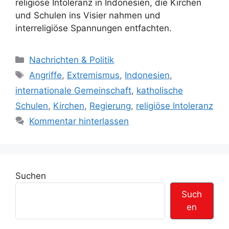
religiöse Intoleranz in Indonesien, die Kirchen
und Schulen ins Visier nahmen und
interreligiöse Spannungen entfachten.
K
Nachrichten & Politik
a
S
Angriffe
,
Extremismus
,
Indonesien
,
t
c
internationale Gemeinschaft
,
katholische
e
h
Schulen
,
Kirchen
,
Regierung
,
religiöse Intoleranz
g
l
Kommentar hinterlassen
o
a
r
g
i
w
e
ö
n
r
Suchen
t
Such
e
en
r