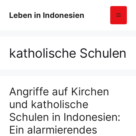
Z
u
Leben in Indonesien
Menü
m
I
n
h
katholische Schulen
a
l
t
s
p
r
Angriffe auf Kirchen
i
und katholische
n
g
Schulen in Indonesien:
e
n
Ein alarmierendes