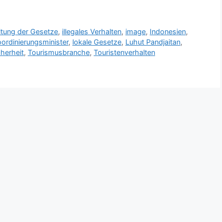
ltung der Gesetze
,
illegales Verhalten
,
image
,
Indonesien
,
ordinierungsminister
,
lokale Gesetze
,
Luhut Pandjaitan
,
cherheit
,
Tourismusbranche
,
Touristenverhalten