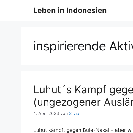
Z
Leben in Indonesien
u
m
I
n
h
inspirierende Akti
a
l
t
s
p
r
Luhut´s Kampf gege
i
(ungezogener Auslä
n
g
4. April 2023
von
Silvio
e
n
Luhut kämpft gegen Bule-Nakal – aber wir