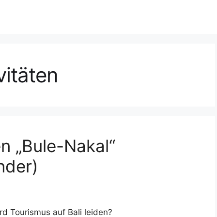
vitäten
n „Bule-Nakal“
nder)
d Tourismus auf Bali leiden?