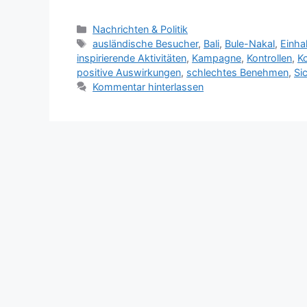
K
Nachrichten & Politik
a
S
ausländische Besucher
,
Bali
,
Bule-Nakal
,
Einha
t
c
inspirierende Aktivitäten
,
Kampagne
,
Kontrollen
,
Ko
e
h
positive Auswirkungen
,
schlechtes Benehmen
,
Si
g
l
Kommentar hinterlassen
o
a
r
g
i
w
e
ö
n
r
t
e
r