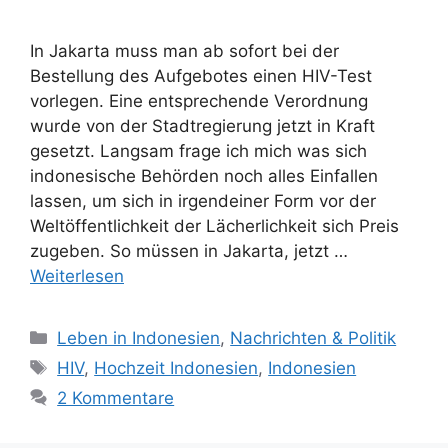
In Jakarta muss man ab sofort bei der
Bestellung des Aufgebotes einen HIV-Test
vorlegen. Eine entsprechende Verordnung
wurde von der Stadtregierung jetzt in Kraft
gesetzt. Langsam frage ich mich was sich
indonesische Behörden noch alles Einfallen
lassen, um sich in irgendeiner Form vor der
Weltöffentlichkeit der Lächerlichkeit sich Preis
zugeben. So müssen in Jakarta, jetzt …
Weiterlesen
K
Leben in Indonesien
,
Nachrichten & Politik
a
S
HIV
,
Hochzeit Indonesien
,
Indonesien
t
c
2 Kommentare
e
h
g
l