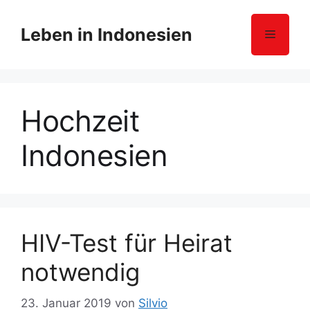
Z
u
Leben in Indonesien
Menü
m
I
n
h
Hochzeit
a
l
Indonesien
t
s
p
r
i
n
HIV-Test für Heirat
g
notwendig
e
n
23. Januar 2019
von
Silvio