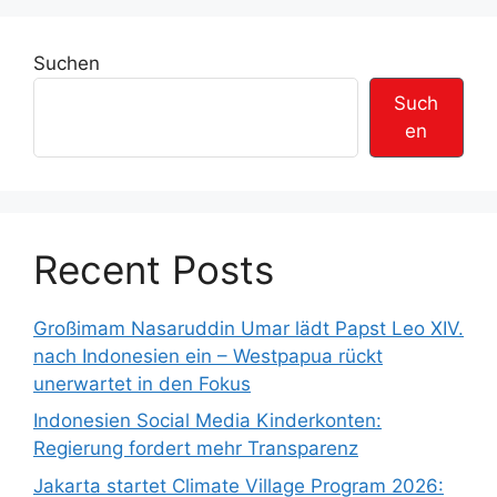
o
a
r
g
Suchen
i
w
e
ö
Such
n
r
en
t
e
r
Recent Posts
Großimam Nasaruddin Umar lädt Papst Leo XIV.
nach Indonesien ein – Westpapua rückt
unerwartet in den Fokus
Indonesien Social Media Kinderkonten:
Regierung fordert mehr Transparenz
Jakarta startet Climate Village Program 2026: