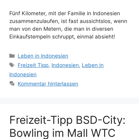
Fünf Kilometer, mit der Familie in Indonesien
zusammenzulaufen, ist fast aussichtslos, wenn
man von den Metern, die man in diversen
Einkaufstempeln schruppt, einmal absieht!
K
Leben in Indonesien
a
S
Freizeit Tipp
,
Indonesien
,
Leben in
t
c
Indonesien
e
h
Kommentar hinterlassen
g
l
o
a
r
g
i
w
Freizeit-Tipp BSD-City:
e
ö
n
r
Bowling im Mall WTC
t