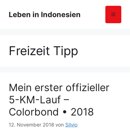
Z
u
Leben in Indonesien
Menü
m
I
n
h
Freizeit Tipp
a
l
t
s
p
r
Mein erster offizieller
i
5-KM-Lauf –
n
g
Colorbond • 2018
e
n
12. November 2018
von
Silvio