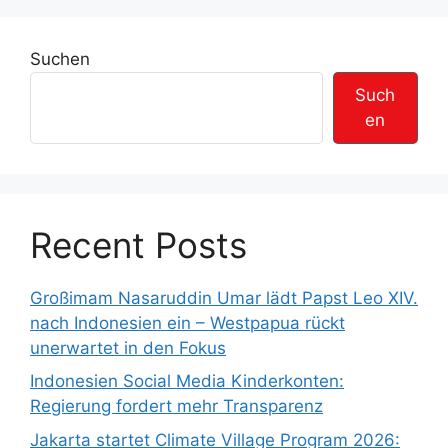
o
a
r
g
Suchen
i
w
e
ö
Such
n
r
en
t
e
r
Recent Posts
Großimam Nasaruddin Umar lädt Papst Leo XIV.
nach Indonesien ein – Westpapua rückt
unerwartet in den Fokus
Indonesien Social Media Kinderkonten:
Regierung fordert mehr Transparenz
Jakarta startet Climate Village Program 2026: