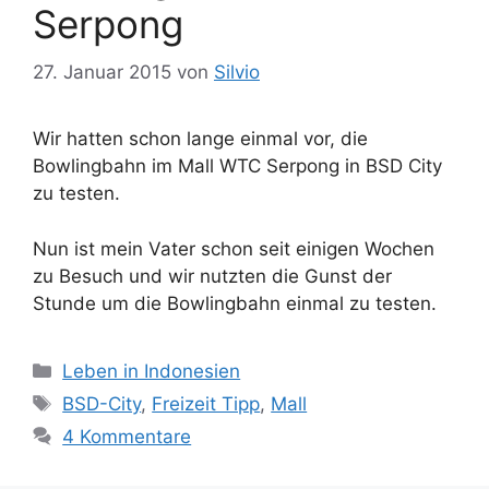
e
Serpong
r
27. Januar 2015
von
Silvio
Wir hatten schon lange einmal vor, die
Bowlingbahn im Mall WTC Serpong in BSD City
zu testen.
Nun ist mein Vater schon seit einigen Wochen
zu Besuch und wir nutzten die Gunst der
Stunde um die Bowlingbahn einmal zu testen.
K
Leben in Indonesien
a
S
BSD-City
,
Freizeit Tipp
,
Mall
t
c
4 Kommentare
e
h
g
l