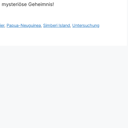
s mysteriöse Geheimnis!
ier
,
Papua-Neuguinea
,
Simberi Island
,
Untersuchung