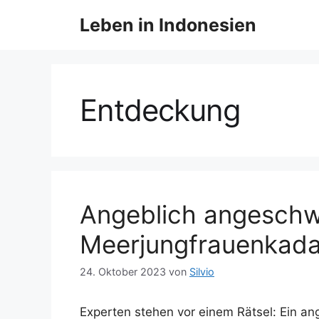
Z
Leben in Indonesien
u
m
I
n
h
Entdeckung
a
l
t
s
p
r
Angeblich angesch
i
Meerjungfrauenkada
n
g
24. Oktober 2023
von
Silvio
e
n
Experten stehen vor einem Rätsel: Ein an