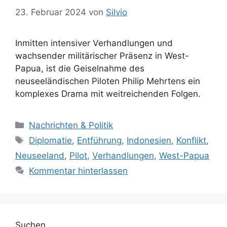
23. Februar 2024
von
Silvio
Inmitten intensiver Verhandlungen und
wachsender militärischer Präsenz in West-
Papua, ist die Geiselnahme des
neuseeländischen Piloten Philip Mehrtens ein
komplexes Drama mit weitreichenden Folgen.
K
Nachrichten & Politik
a
S
Diplomatie
,
Entführung
,
Indonesien
,
Konflikt
,
t
c
Neuseeland
,
Pilot
,
Verhandlungen
,
West-Papua
e
h
Kommentar hinterlassen
g
l
o
a
r
g
i
w
e
Suchen
ö