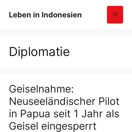
Z
u
Leben in Indonesien
Menü
m
I
n
h
Diplomatie
a
l
t
s
p
r
Geiselnahme:
i
Neuseeländischer Pilot
n
g
in Papua seit 1 Jahr als
e
n
Geisel eingesperrt