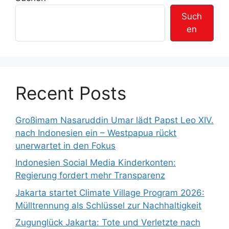
n
r
Such
t
en
e
r
Recent Posts
Großimam Nasaruddin Umar lädt Papst Leo XIV.
nach Indonesien ein – Westpapua rückt
unerwartet in den Fokus
Indonesien Social Media Kinderkonten:
Regierung fordert mehr Transparenz
Jakarta startet Climate Village Program 2026:
Mülltrennung als Schlüssel zur Nachhaltigkeit
Zugunglück Jakarta: Tote und Verletzte nach