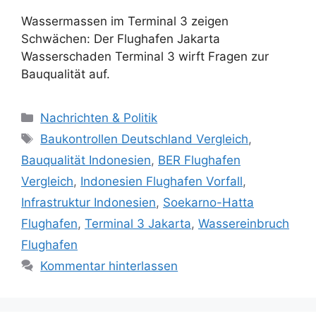
Wassermassen im Terminal 3 zeigen
Schwächen: Der Flughafen Jakarta
Wasserschaden Terminal 3 wirft Fragen zur
Bauqualität auf.
K
Nachrichten & Politik
a
S
Baukontrollen Deutschland Vergleich
,
t
c
Bauqualität Indonesien
,
BER Flughafen
e
h
Vergleich
,
Indonesien Flughafen Vorfall
,
g
l
Infrastruktur Indonesien
,
Soekarno-Hatta
o
a
r
Flughafen
,
Terminal 3 Jakarta
,
Wassereinbruch
g
i
w
Flughafen
e
ö
Kommentar hinterlassen
n
r
t
e