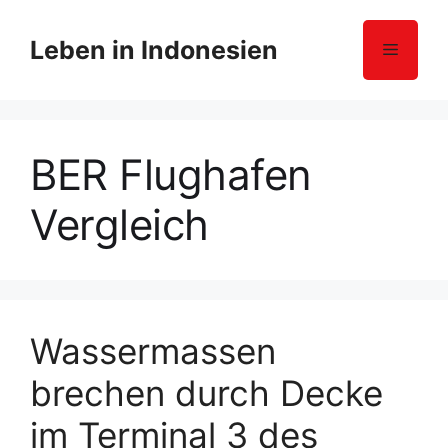
Z
u
Leben in Indonesien
Menü
m
I
n
h
BER Flughafen
a
l
Vergleich
t
s
p
r
i
n
Wassermassen
g
brechen durch Decke
e
n
im Terminal 3 des