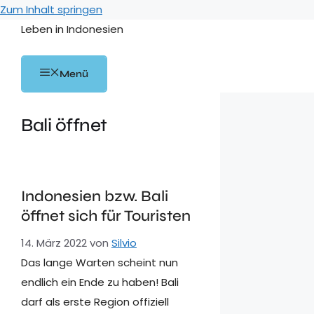
Zum Inhalt springen
Leben in Indonesien
Menü
Bali öffnet
Indonesien bzw. Bali
öffnet sich für Touristen
14. März 2022
von
Silvio
Das lange Warten scheint nun
endlich ein Ende zu haben! Bali
darf als erste Region offiziell