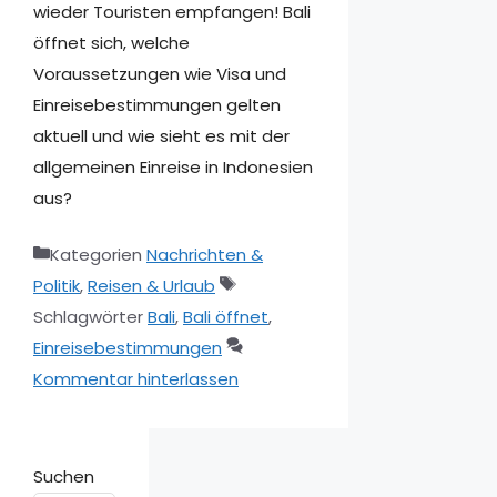
wieder Touristen empfangen! Bali
öffnet sich, welche
Voraussetzungen wie Visa und
Einreisebestimmungen gelten
aktuell und wie sieht es mit der
allgemeinen Einreise in Indonesien
aus?
Kategorien
Nachrichten &
Politik
,
Reisen & Urlaub
Schlagwörter
Bali
,
Bali öffnet
,
Einreisebestimmungen
Kommentar hinterlassen
Suchen