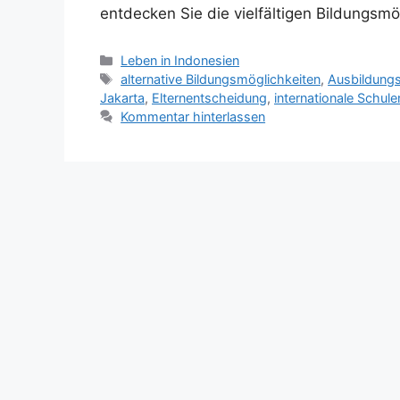
entdecken Sie die vielfältigen Bildungsmö
K
Leben in Indonesien
a
S
alternative Bildungsmöglichkeiten
,
Ausbildung
t
c
Jakarta
,
Elternentscheidung
,
internationale Schule
e
h
Kommentar hinterlassen
g
l
o
a
r
g
i
w
e
ö
n
r
t
e
r