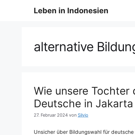
Z
Leben in Indonesien
u
m
I
n
h
alternative Bildu
a
l
t
s
p
r
Wie unsere Tochter 
i
Deutsche in Jakarta
n
g
27. Februar 2024
von
Silvio
e
n
Unsicher über Bildungswahl für deutsche 