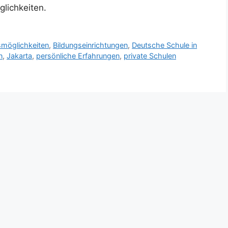
glichkeiten.
smöglichkeiten
,
Bildungseinrichtungen
,
Deutsche Schule in
n
,
Jakarta
,
persönliche Erfahrungen
,
private Schulen