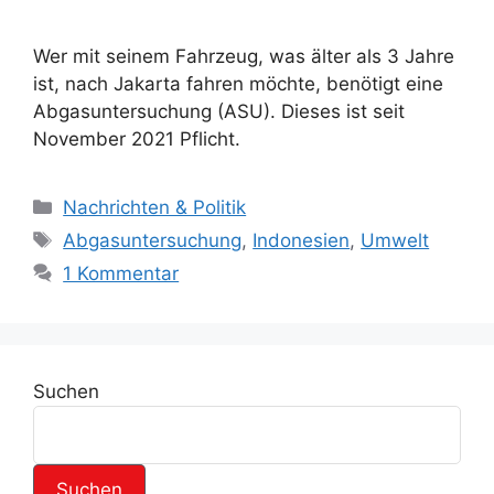
Wer mit seinem Fahrzeug, was älter als 3 Jahre
ist, nach Jakarta fahren möchte, benötigt eine
Abgasuntersuchung (ASU). Dieses ist seit
November 2021 Pflicht.
K
Nachrichten & Politik
a
S
Abgasuntersuchung
,
Indonesien
,
Umwelt
t
c
1 Kommentar
e
h
g
l
o
a
r
g
Suchen
i
w
e
ö
n
r
t
Suchen