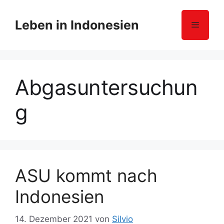
Z
u
Leben in Indonesien
Menü
m
I
n
h
Abgasuntersuchun
a
l
g
t
s
p
r
i
n
ASU kommt nach
g
Indonesien
e
n
14. Dezember 2021
von
Silvio