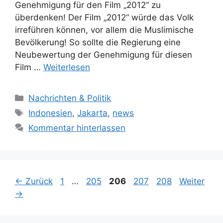
Genehmigung für den Film „2012“ zu
überdenken! Der Film „2012“ würde das Volk
irreführen können, vor allem die Muslimische
Bevölkerung! So sollte die Regierung eine
Neubewertung der Genehmigung für diesen
Film …
Weiterlesen
Kategorien
Nachrichten & Politik
Schlagwörter
Indonesien
,
Jakarta
,
news
Kommentar hinterlassen
Seite
Seite
Seite
Seite
Seite
←
Zurück
1
…
205
206
207
208
Weiter
→