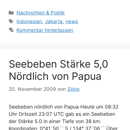
Kategorien
Nachrichten & Politik
Schlagwörter
Indonesien
,
Jakarta
,
news
Kommentar hinterlassen
Seebeben Stärke 5,0
Nördlich von Papua
20. November 2009
von
Silvio
Seebeben nördlich von Papua Heute um 08:32
Uhr Ortszeit 23:07 UTC gab es ein Seebeben
der Stärke 5.0 in einer Tiefe von 38 km.
Koordinaten: 0°41´50´´ S / 134° 37´06´´ Über