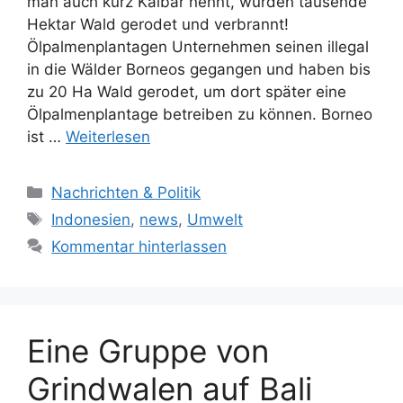
man auch kurz Kalbar nennt, wurden tausende
Hektar Wald gerodet und verbrannt!
Ölpalmenplantagen Unternehmen seinen illegal
in die Wälder Borneos gegangen und haben bis
zu 20 Ha Wald gerodet, um dort später eine
Ölpalmenplantage betreiben zu können. Borneo
ist …
Weiterlesen
Kategorien
Nachrichten & Politik
Schlagwörter
Indonesien
,
news
,
Umwelt
Kommentar hinterlassen
Eine Gruppe von
Grindwalen auf Bali